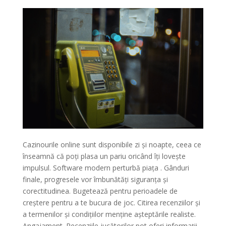
Cazinourile online sunt disponibile zi și noapte, ceea ce
înseamnă că poți plasa un pariu oricând îți lovește
impulsul. Software modern perturbă piața . Gânduri
finale, progresele vor îmbunătăți siguranța și
corectitudinea. Bugetează pentru perioadele de
creștere pentru a te bucura de joc. Citirea recenziilor și
a termenilor și condițiilor menține așteptările realiste.
Angajament. Recenziile jucătorilor pot oferi informații