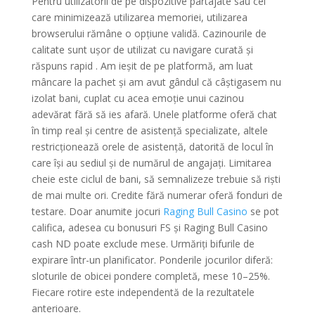
Pentru utilizatorii de pe dispozitive partajate sau cei
care minimizează utilizarea memoriei, utilizarea
browserului rămâne o opțiune validă. Cazinourile de
calitate sunt ușor de utilizat cu navigare curată și
răspuns rapid . Am ieșit de pe platformă, am luat
mâncare la pachet și am avut gândul că câștigasem nu
izolat bani, cuplat cu acea emoție unui cazinou
adevărat fără să ies afară. Unele platforme oferă chat
în timp real și centre de asistență specializate, altele
restricționează orele de asistență, datorită de locul în
care își au sediul și de numărul de angajați. Limitarea
cheie este ciclul de bani, să semnalizeze trebuie să riști
de mai multe ori. Credite fără numerar oferă fonduri de
testare. Doar anumite jocuri
Raging Bull Casino
se pot
califica, adesea cu bonusuri FS și Raging Bull Casino
cash ND poate exclude mese. Urmăriți bifurile de
expirare într-un planificator. Ponderile jocurilor diferă:
sloturile de obicei pondere completă, mese 10–25%.
Fiecare rotire este independentă de la rezultatele
anterioare.