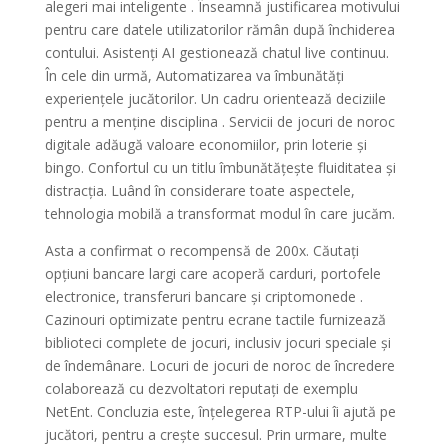
alegeri mai inteligente . Înseamnă justificarea motivului
pentru care datele utilizatorilor rămân după închiderea
contului. Asistenți AI gestionează chatul live continuu.
În cele din urmă, Automatizarea va îmbunătăți
experiențele jucătorilor. Un cadru orientează deciziile
pentru a menține disciplina . Servicii de jocuri de noroc
digitale adăugă valoare economiilor, prin loterie și
bingo. Confortul cu un titlu îmbunătățește fluiditatea și
distracția. Luând în considerare toate aspectele,
tehnologia mobilă a transformat modul în care jucăm.
Asta a confirmat o recompensă de 200x. Căutați
opțiuni bancare largi care acoperă carduri, portofele
electronice, transferuri bancare și criptomonede .
Cazinouri optimizate pentru ecrane tactile furnizează
biblioteci complete de jocuri, inclusiv jocuri speciale și
de îndemânare. Locuri de jocuri de noroc de încredere
colaborează cu dezvoltatori reputați de exemplu
NetEnt. Concluzia este, înțelegerea RTP-ului îi ajută pe
jucători, pentru a crește succesul. Prin urmare, multe