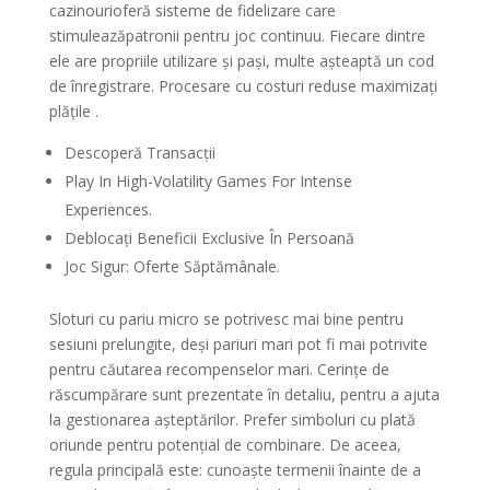
cazinourioferă sisteme de fidelizare care
stimuleazăpatronii pentru joc continuu. Fiecare dintre
ele are propriile utilizare și pași, multe așteaptă un cod
de înregistrare. Procesare cu costuri reduse maximizați
plățile .
Descoperă Transacții
Play In High-Volatility Games For Intense
Experiences.
Deblocați Beneficii Exclusive În Persoană
Joc Sigur: Oferte Săptămânale.
Sloturi cu pariu micro se potrivesc mai bine pentru
sesiuni prelungite, deși pariuri mari pot fi mai potrivite
pentru căutarea recompenselor mari. Cerințe de
răscumpărare sunt prezentate în detaliu, pentru a ajuta
la gestionarea așteptărilor. Prefer simboluri cu plată
oriunde pentru potențial de combinare. De aceea,
regula principală este: cunoaște termenii înainte de a