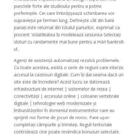
punctele forte ale studioului pentru a potrivi
preferințele. Cei care îmbrățișează schimbarea vor
supraviețui pe termen lung. Definește cât din banii
pariați este returnat din totalul pariurilor, exprimat ca
procent. Volatilitatea îți modelează sesiunea Selectați
sloturi cu randamente mai bune pentru a mări bankroll-
ul .
Agenți de asistență automatizați rezolvă problemele.
Cu toate acestea, există o serie de regiuni care interzic
accesul la cazinouri digitale. Cum îți dai seama dacă un
site este de încredere? Acest lucru se datorează
infrastructurii de internet | sistemelor de rețea |
conectivității | accesului online | coloanei vertebrale
digitale | tehnologiei web modernizate și
îmbunătățirilor în domeniul instrumentelor care au
sprijinit noi forme de jocuri de noroc. Pare ușor:
completați câmpurile și trimiteți. Reguli teritoriale
controlează cine poate revendica bonusuri selectate.