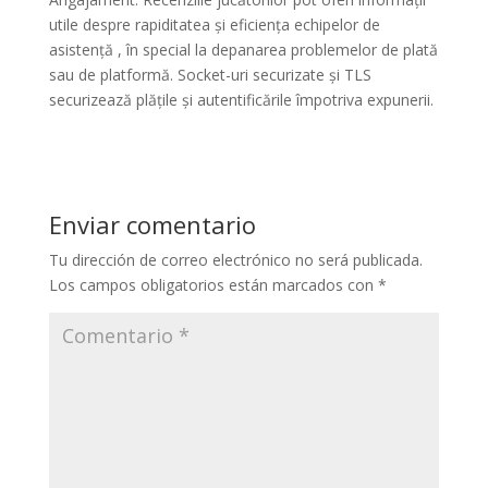
utile despre rapiditatea și eficiența echipelor de
asistență , în special la depanarea problemelor de plată
sau de platformă. Socket-uri securizate și TLS
securizează plățile și autentificările împotriva expunerii.
Enviar comentario
Tu dirección de correo electrónico no será publicada.
Los campos obligatorios están marcados con
*