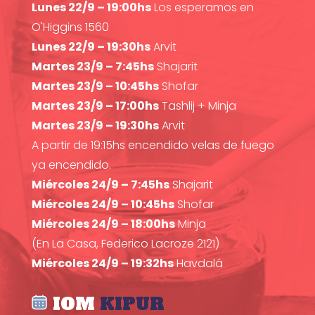
Lunes 22/9 – 19:00hs
Los esperamos en
O'Higgins 1560
Lunes 22/9 – 19:30hs
Arvit
Martes 23/9 – 7:45hs
Shajarit
Martes 23/9 – 10:45hs
Shofar
Martes 23/9 – 17:00hs
Tashlij + Minja
Martes 23/9 – 19:30hs
Arvit
A partir de 19:15hs encendido velas de fuego
ya encendido.
Miércoles 24/9 – 7:45hs
Shajarit
Miércoles 24/9 – 10:45hs
Shofar
Miércoles 24/9 – 18:00hs
Minja
(En La Casa, Federico Lacroze 2121)
Miércoles 24/9 – 19:32hs
Havdalá
IOM
KIPUR