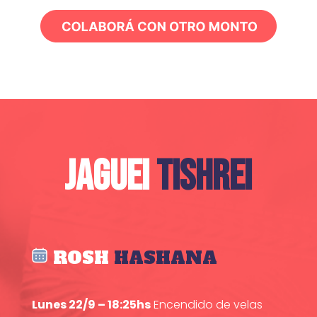
JAGUEI
TISHREI
ROSH
HASHANA
Lunes 22/9 – 18:25hs
Encendido de velas