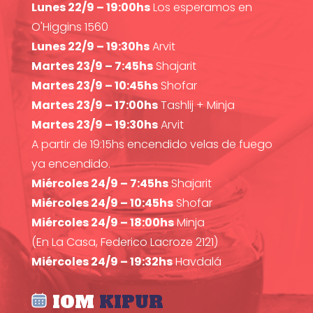
Lunes 22/9 – 19:00hs
Los esperamos en
O'Higgins 1560
Lunes 22/9 – 19:30hs
Arvit
Martes 23/9 – 7:45hs
Shajarit
Martes 23/9 – 10:45hs
Shofar
Martes 23/9 – 17:00hs
Tashlij + Minja
Martes 23/9 – 19:30hs
Arvit
A partir de 19:15hs encendido velas de fuego
ya encendido.
Miércoles 24/9 – 7:45hs
Shajarit
Miércoles 24/9 – 10:45hs
Shofar
Miércoles 24/9 – 18:00hs
Minja
(En La Casa, Federico Lacroze 2121)
Miércoles 24/9 – 19:32hs
Havdalá
IOM
KIPUR