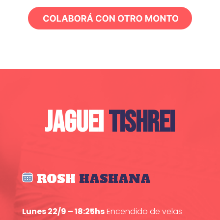
JAGUEI
TISHREI
ROSH
HASHANA
Lunes 22/9 – 18:25hs
Encendido de velas