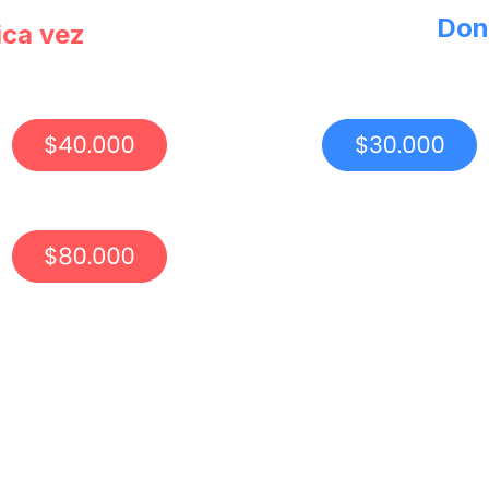
Don
ica vez