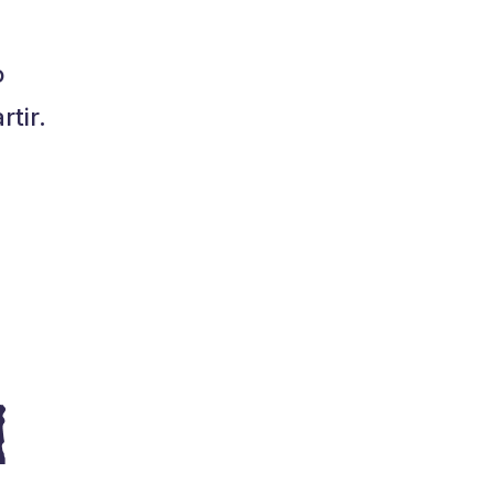
o
tir.