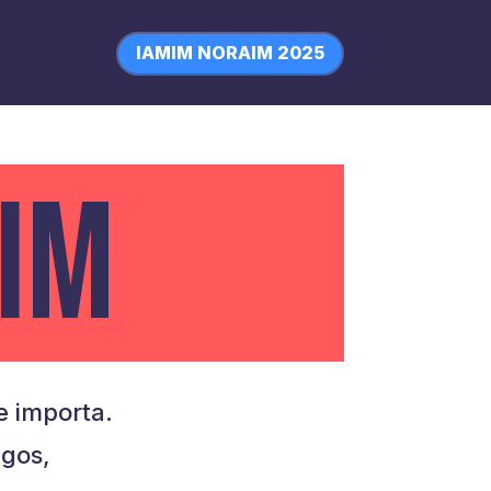
IAMIM NORAIM 2025
IM
 importa.
igos,