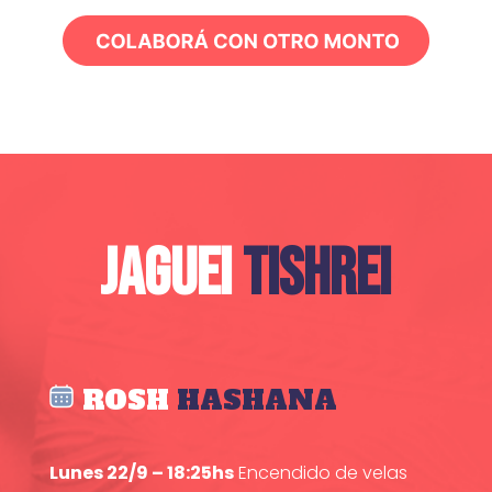
JAGUEI
TISHREI
ROSH
HASHANA
Lunes 22/9 – 18:25hs
Encendido de velas