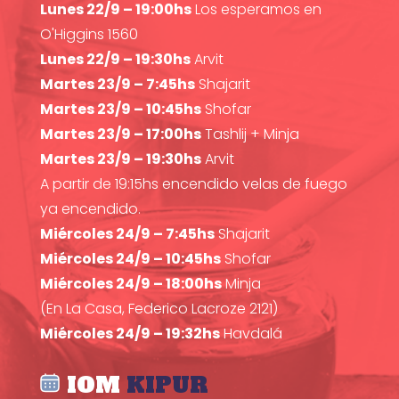
Lunes 22/9 – 19:00hs
Los esperamos en
O'Higgins 1560
Lunes 22/9 – 19:30hs
Arvit
Martes 23/9 – 7:45hs
Shajarit
Martes 23/9 – 10:45hs
Shofar
Martes 23/9 – 17:00hs
Tashlij + Minja
Martes 23/9 – 19:30hs
Arvit
A partir de 19:15hs encendido velas de fuego
ya encendido.
Miércoles 24/9 – 7:45hs
Shajarit
Miércoles 24/9 – 10:45hs
Shofar
Miércoles 24/9 – 18:00hs
Minja
(En La Casa, Federico Lacroze 2121)
Miércoles 24/9 – 19:32hs
Havdalá
IOM
KIPUR