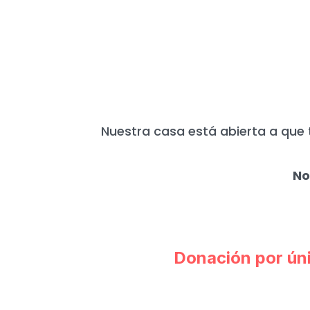
HOY MÁS QUE N
Nuestra casa está abierta a que 
No
Donación por ún