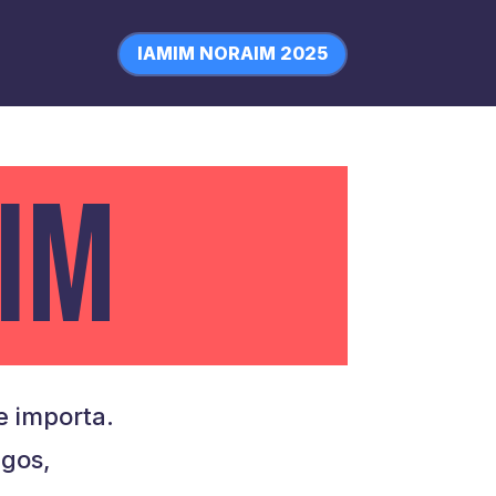
IAMIM NORAIM 2025
IM
 importa.
igos,