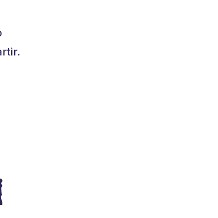
o
tir.