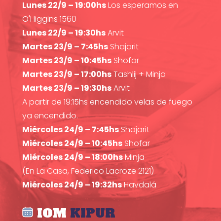
Lunes 22/9 – 19:00hs
Los esperamos en
O'Higgins 1560
Lunes 22/9 – 19:30hs
Arvit
Martes 23/9 – 7:45hs
Shajarit
Martes 23/9 – 10:45hs
Shofar
Martes 23/9 – 17:00hs
Tashlij + Minja
Martes 23/9 – 19:30hs
Arvit
A partir de 19:15hs encendido velas de fuego
ya encendido.
Miércoles 24/9 – 7:45hs
Shajarit
Miércoles 24/9 – 10:45hs
Shofar
Miércoles 24/9 – 18:00hs
Minja
(En La Casa, Federico Lacroze 2121)
Miércoles 24/9 – 19:32hs
Havdalá
IOM
KIPUR