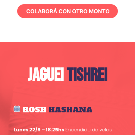
JAGUEI
TISHREI
ROSH
HASHANA
Lunes 22/9 – 18:25hs
Encendido de velas