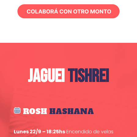
JAGUEI
TISHREI
ROSH
HASHANA
Lunes 22/9 – 18:25hs
Encendido de velas