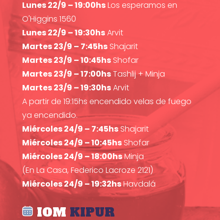
Lunes 22/9 – 19:00hs
Los esperamos en
O'Higgins 1560
Lunes 22/9 – 19:30hs
Arvit
Martes 23/9 – 7:45hs
Shajarit
Martes 23/9 – 10:45hs
Shofar
Martes 23/9 – 17:00hs
Tashlij + Minja
Martes 23/9 – 19:30hs
Arvit
A partir de 19:15hs encendido velas de fuego
ya encendido.
Miércoles 24/9 – 7:45hs
Shajarit
Miércoles 24/9 – 10:45hs
Shofar
Miércoles 24/9 – 18:00hs
Minja
(En La Casa, Federico Lacroze 2121)
Miércoles 24/9 – 19:32hs
Havdalá
IOM
KIPUR