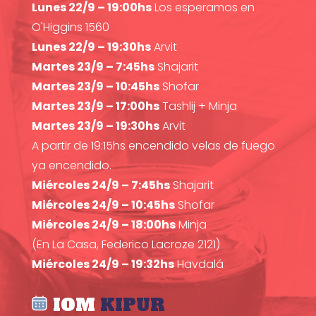
Lunes 22/9 – 19:00hs
Los esperamos en
O'Higgins 1560
Lunes 22/9 – 19:30hs
Arvit
Martes 23/9 – 7:45hs
Shajarit
Martes 23/9 – 10:45hs
Shofar
Martes 23/9 – 17:00hs
Tashlij + Minja
Martes 23/9 – 19:30hs
Arvit
A partir de 19:15hs encendido velas de fuego
ya encendido.
Miércoles 24/9 – 7:45hs
Shajarit
Miércoles 24/9 – 10:45hs
Shofar
Miércoles 24/9 – 18:00hs
Minja
(En La Casa, Federico Lacroze 2121)
Miércoles 24/9 – 19:32hs
Havdalá
IOM
KIPUR