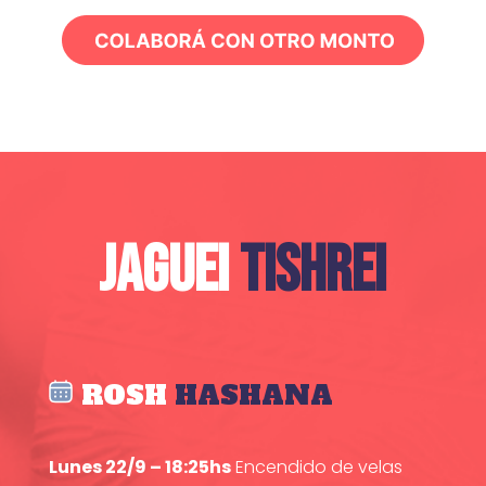
JAGUEI
TISHREI
ROSH
HASHANA
Lunes 22/9 – 18:25hs
Encendido de velas