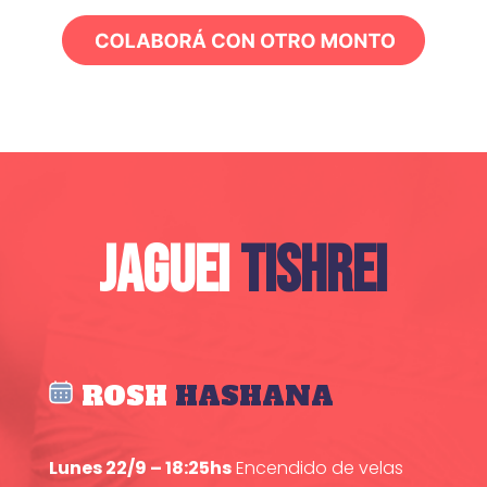
JAGUEI
TISHREI
ROSH
HASHANA
Lunes 22/9 – 18:25hs
Encendido de velas