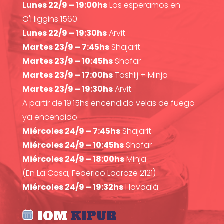
Lunes 22/9 – 19:00hs
Los esperamos en
O'Higgins 1560
Lunes 22/9 – 19:30hs
Arvit
Martes 23/9 – 7:45hs
Shajarit
Martes 23/9 – 10:45hs
Shofar
Martes 23/9 – 17:00hs
Tashlij + Minja
Martes 23/9 – 19:30hs
Arvit
A partir de 19:15hs encendido velas de fuego
ya encendido.
Miércoles 24/9 – 7:45hs
Shajarit
Miércoles 24/9 – 10:45hs
Shofar
Miércoles 24/9 – 18:00hs
Minja
(En La Casa, Federico Lacroze 2121)
Miércoles 24/9 – 19:32hs
Havdalá
IOM
KIPUR