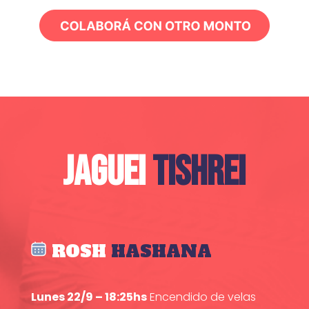
JAGUEI
TISHREI
ROSH
HASHANA
Lunes 22/9 – 18:25hs
Encendido de velas