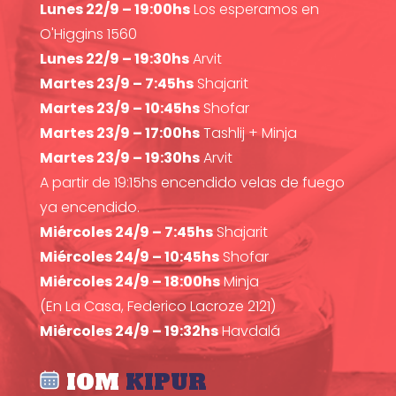
Lunes 22/9 – 19:00hs
Los esperamos en
O'Higgins 1560
Lunes 22/9 – 19:30hs
Arvit
Martes 23/9 – 7:45hs
Shajarit
Martes 23/9 – 10:45hs
Shofar
Martes 23/9 – 17:00hs
Tashlij + Minja
Martes 23/9 – 19:30hs
Arvit
A partir de 19:15hs encendido velas de fuego
ya encendido.
Miércoles 24/9 – 7:45hs
Shajarit
Miércoles 24/9 – 10:45hs
Shofar
Miércoles 24/9 – 18:00hs
Minja
(En La Casa, Federico Lacroze 2121)
Miércoles 24/9 – 19:32hs
Havdalá
IOM
KIPUR