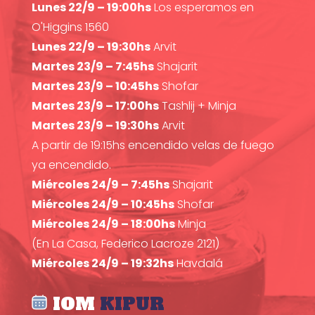
Lunes 22/9 – 19:00hs
Los esperamos en
O'Higgins 1560
Lunes 22/9 – 19:30hs
Arvit
Martes 23/9 – 7:45hs
Shajarit
Martes 23/9 – 10:45hs
Shofar
Martes 23/9 – 17:00hs
Tashlij + Minja
Martes 23/9 – 19:30hs
Arvit
A partir de 19:15hs encendido velas de fuego
ya encendido.
Miércoles 24/9 – 7:45hs
Shajarit
Miércoles 24/9 – 10:45hs
Shofar
Miércoles 24/9 – 18:00hs
Minja
(En La Casa, Federico Lacroze 2121)
Miércoles 24/9 – 19:32hs
Havdalá
IOM
KIPUR