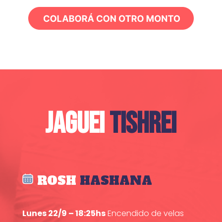
JAGUEI
TISHREI
ROSH
HASHANA
Lunes 22/9 – 18:25hs
Encendido de velas