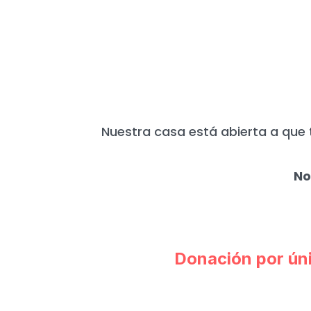
HOY MÁS QUE N
Nuestra casa está abierta a que 
No
Donación por ún