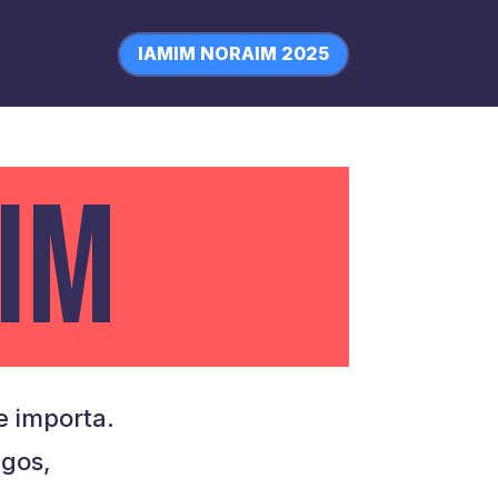
IAMIM NORAIM 2025
IM
 importa.
igos,