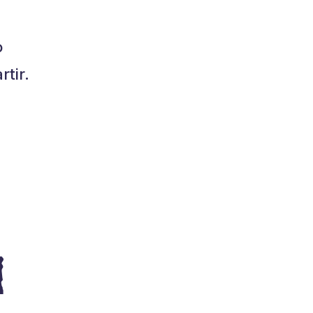
o
tir.