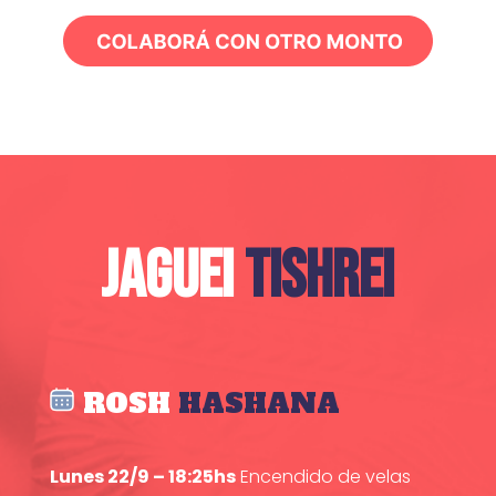
JAGUEI
TISHREI
ROSH
HASHANA
Lunes 22/9 – 18:25hs
Encendido de velas