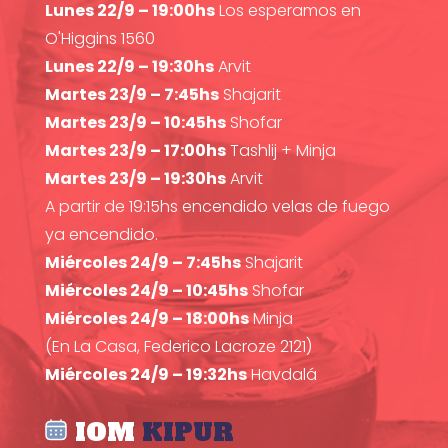
Lunes 22/9 – 19:00hs
Los esperamos en
O'Higgins 1560
Lunes 22/9 – 19:30hs
Arvit
Martes 23/9 – 7:45hs
Shajarit
Martes 23/9 – 10:45hs
Shofar
Martes 23/9 – 17:00hs
Tashlij + Minja
Martes 23/9 – 19:30hs
Arvit
A partir de 19:15hs encendido velas de fuego
ya encendido.
Miércoles 24/9 – 7:45hs
Shajarit
Miércoles 24/9 – 10:45hs
Shofar
Miércoles 24/9 – 18:00hs
Minja
(En La Casa, Federico Lacroze 2121)
Miércoles 24/9 – 19:32hs
Havdalá
IOM
KIPUR