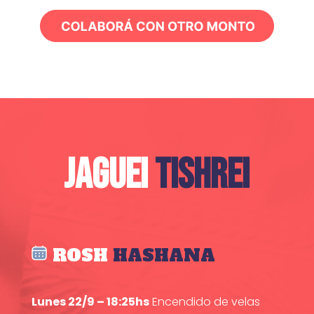
JAGUEI
TISHREI
ROSH
HASHANA
Lunes 22/9 – 18:25hs
Encendido de velas