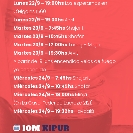
Lunes 22/9 – 19:00hs
Los esperamos en
O'Higgins 1560
Lunes 22/9 – 19:30hs
Arvit
Martes 23/9 – 7:45hs
Shajarit
Martes 23/9 – 10:45hs
Shofar
Martes 23/9 – 17:00hs
Tashlij + Minja
Martes 23/9 – 19:30hs
Arvit
A partir de 19:15hs encendido velas de fuego
ya encendido.
Miércoles 24/9 – 7:45hs
Shajarit
Miércoles 24/9 – 10:45hs
Shofar
Miércoles 24/9 – 18:00hs
Minja
(En La Casa, Federico Lacroze 2121)
Miércoles 24/9 – 19:32hs
Havdalá
IOM
KIPUR