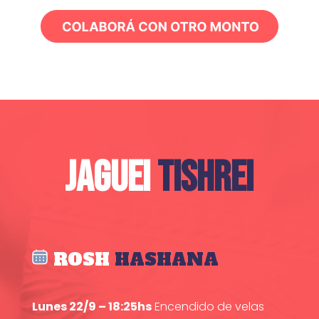
JAGUEI
TISHREI
ROSH
HASHANA
Lunes 22/9 – 18:25hs
Encendido de velas