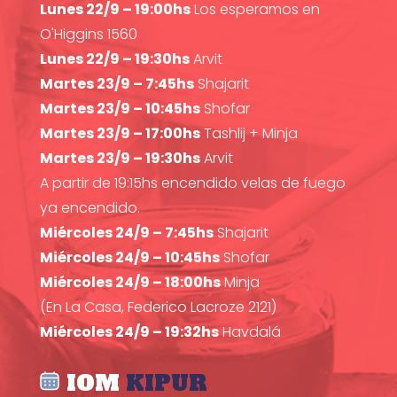
Lunes 22/9 – 19:00hs
Los esperamos en
O'Higgins 1560
Lunes 22/9 – 19:30hs
Arvit
Martes 23/9 – 7:45hs
Shajarit
Martes 23/9 – 10:45hs
Shofar
Martes 23/9 – 17:00hs
Tashlij + Minja
Martes 23/9 – 19:30hs
Arvit
A partir de 19:15hs encendido velas de fuego
ya encendido.
Miércoles 24/9 – 7:45hs
Shajarit
Miércoles 24/9 – 10:45hs
Shofar
Miércoles 24/9 – 18:00hs
Minja
(En La Casa, Federico Lacroze 2121)
Miércoles 24/9 – 19:32hs
Havdalá
IOM
KIPUR