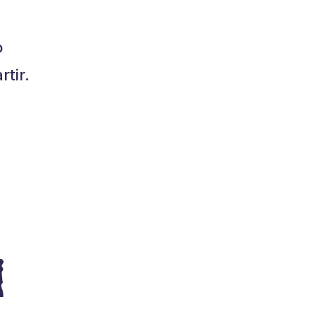
o
tir.