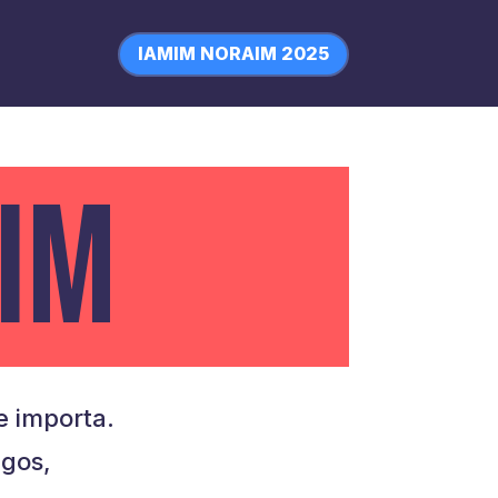
IAMIM NORAIM 2025
IM
 importa.
igos,