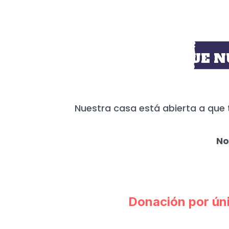
HOY MÁS QUE N
Nuestra casa está abierta a que 
No
Donación por ún