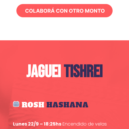
JAGUEI
TISHREI
ROSH
HASHANA
Lunes 22/9 – 18:25hs
Encendido de velas