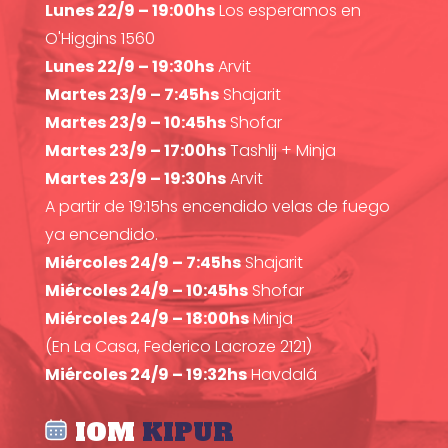
Lunes 22/9 – 19:00hs
Los esperamos en
O'Higgins 1560
Lunes 22/9 – 19:30hs
Arvit
Martes 23/9 – 7:45hs
Shajarit
Martes 23/9 – 10:45hs
Shofar
Martes 23/9 – 17:00hs
Tashlij + Minja
Martes 23/9 – 19:30hs
Arvit
A partir de 19:15hs encendido velas de fuego
ya encendido.
Miércoles 24/9 – 7:45hs
Shajarit
Miércoles 24/9 – 10:45hs
Shofar
Miércoles 24/9 – 18:00hs
Minja
(En La Casa, Federico Lacroze 2121)
Miércoles 24/9 – 19:32hs
Havdalá
IOM
KIPUR