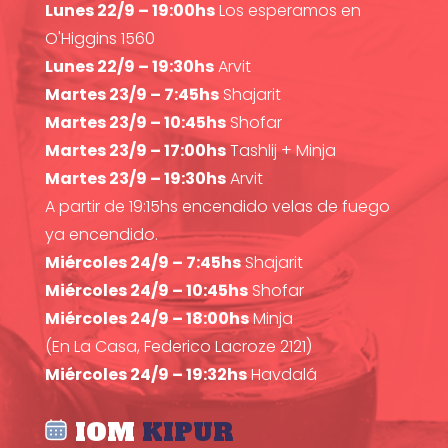
Lunes 22/9 – 19:00hs
Los esperamos en
O'Higgins 1560
Lunes 22/9 – 19:30hs
Arvit
Martes 23/9 – 7:45hs
Shajarit
Martes 23/9 – 10:45hs
Shofar
Martes 23/9 – 17:00hs
Tashlij + Minja
Martes 23/9 – 19:30hs
Arvit
A partir de 19:15hs encendido velas de fuego
ya encendido.
Miércoles 24/9 – 7:45hs
Shajarit
Miércoles 24/9 – 10:45hs
Shofar
Miércoles 24/9 – 18:00hs
Minja
(En La Casa, Federico Lacroze 2121)
Miércoles 24/9 – 19:32hs
Havdalá
IOM
KIPUR