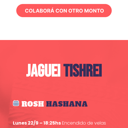
JAGUEI
TISHREI
ROSH
HASHANA
Lunes 22/9 – 18:25hs
Encendido de velas