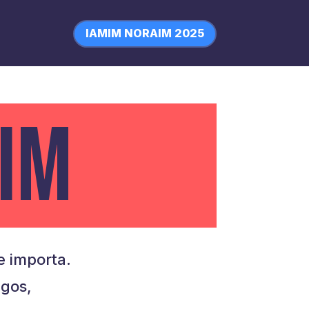
IAMIM NORAIM 2025
IM
 importa.
igos,