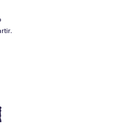
o
tir.