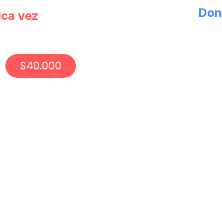
Don
ica vez