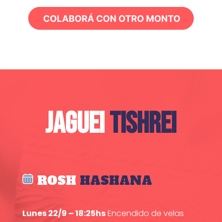
JAGUEI
TISHREI
ROSH
HASHANA
Lunes 22/9 – 18:25hs
Encendido de velas