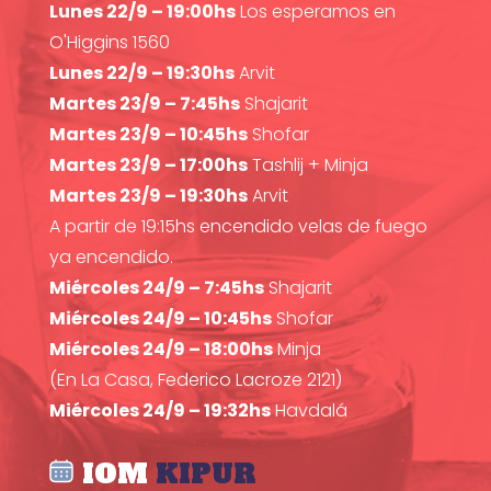
Lunes 22/9 – 19:00hs
Los esperamos en
O'Higgins 1560
Lunes 22/9 – 19:30hs
Arvit
Martes 23/9 – 7:45hs
Shajarit
Martes 23/9 – 10:45hs
Shofar
Martes 23/9 – 17:00hs
Tashlij + Minja
Martes 23/9 – 19:30hs
Arvit
A partir de 19:15hs encendido velas de fuego
ya encendido.
Miércoles 24/9 – 7:45hs
Shajarit
Miércoles 24/9 – 10:45hs
Shofar
Miércoles 24/9 – 18:00hs
Minja
(En La Casa, Federico Lacroze 2121)
Miércoles 24/9 – 19:32hs
Havdalá
IOM
KIPUR