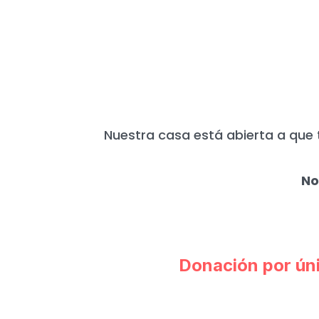
HOY MÁS QUE N
Nuestra casa está abierta a que 
No
Donación por ún