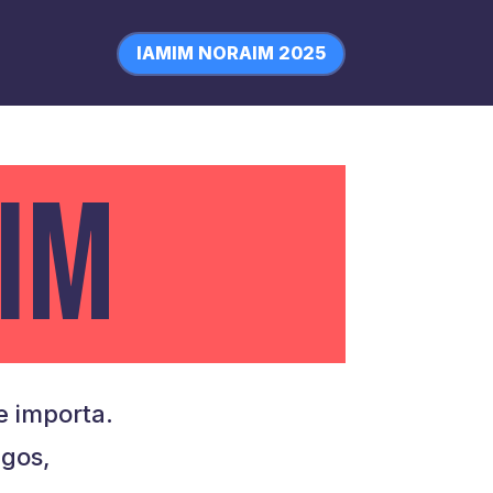
IAMIM NORAIM 2025
IM
 importa.
igos,