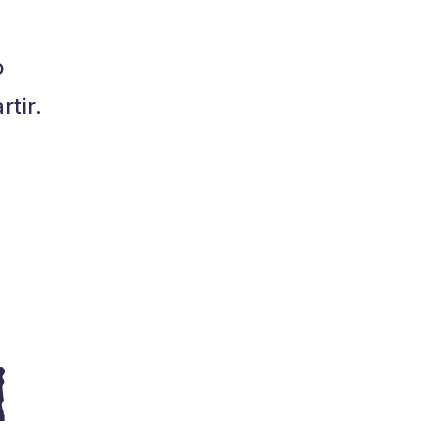
o
tir.