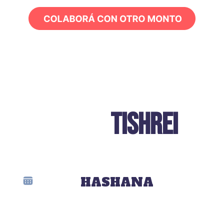
JAGUEI
TISHREI
ROSH
HASHANA
Lunes 22/9 – 18:25hs
Encendido de velas