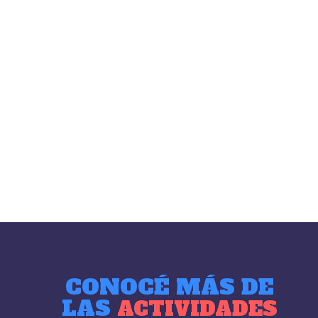
Miércoles 1/10 – 18:34
Inicio Ayuno
Miércoles
1/10 – 19:00
Kol Nidrei Al final la Tefilà hay
shiurim hasta las 00.00hs
Jueves 2/10 –
8:00hs
Shajarit
Jueves 2/10 – 13:00hs
Izkor
Jueves 2/10 – 16:15hs
Minja
Jueves 2/10 –
17:45hs
Neilá
Jueves 2/10 – 19:30
Hatikva
Shofar Havdalá y fin del ayuno.
CONOCÉ MÁS DE
LAS
ACTIVIDADES