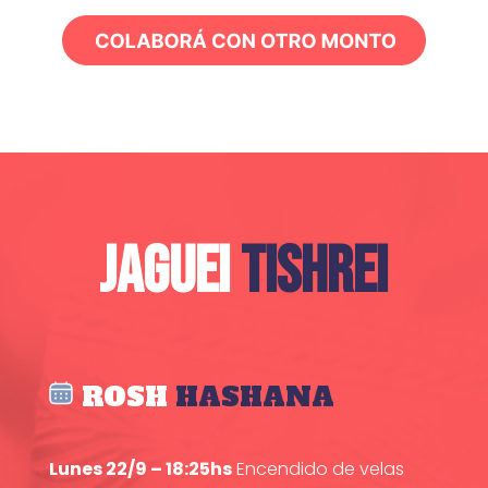
JAGUEI
TISHREI
ROSH
HASHANA
Lunes 22/9 – 18:25hs
Encendido de velas