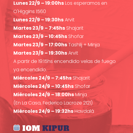
Lunes 22/9 – 19:00hs
Los esperamos en
O'Higgins 1560
Lunes 22/9 – 19:30hs
Arvit
Martes 23/9 – 7:45hs
Shajarit
Martes 23/9 – 10:45hs
Shofar
Martes 23/9 – 17:00hs
Tashlij + Minja
Martes 23/9 – 19:30hs
Arvit
A partir de 19:15hs encendido velas de fuego
ya encendido.
Miércoles 24/9 – 7:45hs
Shajarit
Miércoles 24/9 – 10:45hs
Shofar
Miércoles 24/9 – 18:00hs
Minja
(En La Casa, Federico Lacroze 2121)
Miércoles 24/9 – 19:32hs
Havdalá
IOM
KIPUR