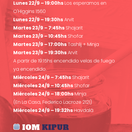
Lunes 22/9 – 19:00hs
Los esperamos en
O'Higgins 1560
Lunes 22/9 – 19:30hs
Arvit
Martes 23/9 – 7:45hs
Shajarit
Martes 23/9 – 10:45hs
Shofar
Martes 23/9 – 17:00hs
Tashlij + Minja
Martes 23/9 – 19:30hs
Arvit
A partir de 19:15hs encendido velas de fuego
ya encendido.
Miércoles 24/9 – 7:45hs
Shajarit
Miércoles 24/9 – 10:45hs
Shofar
Miércoles 24/9 – 18:00hs
Minja
(En La Casa, Federico Lacroze 2121)
Miércoles 24/9 – 19:32hs
Havdalá
IOM
KIPUR