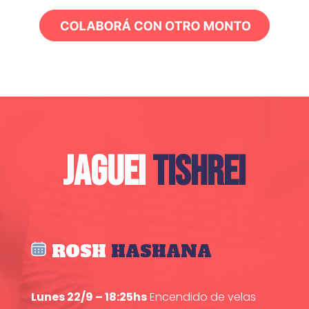
JAGUEI
TISHREI
ROSH
HASHANA
Lunes 22/9 – 18:25hs
Encendido de velas