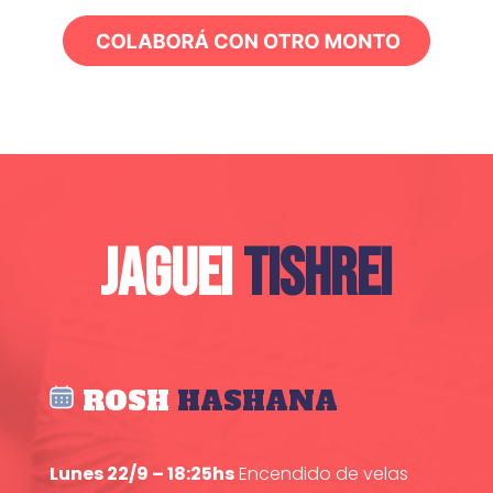
JAGUEI
TISHREI
ROSH
HASHANA
Lunes 22/9 – 18:25hs
Encendido de velas