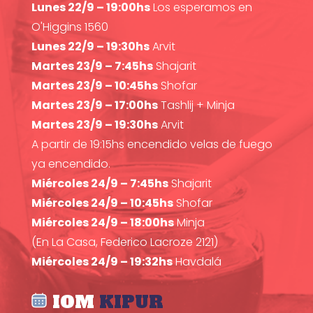
Lunes 22/9 – 19:00hs
Los esperamos en
O'Higgins 1560
Lunes 22/9 – 19:30hs
Arvit
Martes 23/9 – 7:45hs
Shajarit
Martes 23/9 – 10:45hs
Shofar
Martes 23/9 – 17:00hs
Tashlij + Minja
Martes 23/9 – 19:30hs
Arvit
A partir de 19:15hs encendido velas de fuego
ya encendido.
Miércoles 24/9 – 7:45hs
Shajarit
Miércoles 24/9 – 10:45hs
Shofar
Miércoles 24/9 – 18:00hs
Minja
(En La Casa, Federico Lacroze 2121)
Miércoles 24/9 – 19:32hs
Havdalá
IOM
KIPUR