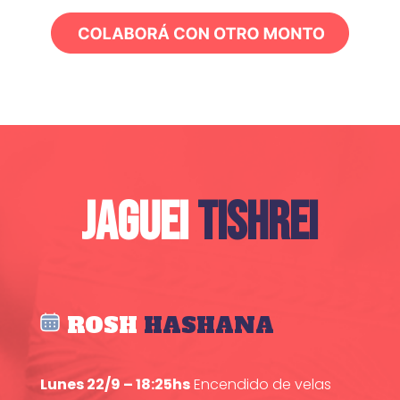
JAGUEI
TISHREI
ROSH
HASHANA
Lunes 22/9 – 18:25hs
Encendido de velas