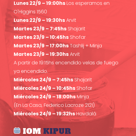
Lunes 22/9 – 19:00hs
Los esperamos en
O'Higgins 1560
Lunes 22/9 – 19:30hs
Arvit
Martes 23/9 – 7:45hs
Shajarit
Martes 23/9 – 10:45hs
Shofar
Martes 23/9 – 17:00hs
Tashlij + Minja
Martes 23/9 – 19:30hs
Arvit
A partir de 19:15hs encendido velas de fuego
ya encendido.
Miércoles 24/9 – 7:45hs
Shajarit
Miércoles 24/9 – 10:45hs
Shofar
Miércoles 24/9 – 18:00hs
Minja
(En La Casa, Federico Lacroze 2121)
Miércoles 24/9 – 19:32hs
Havdalá
IOM
KIPUR