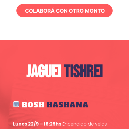
JAGUEI
TISHREI
ROSH
HASHANA
Lunes 22/9 – 18:25hs
Encendido de velas