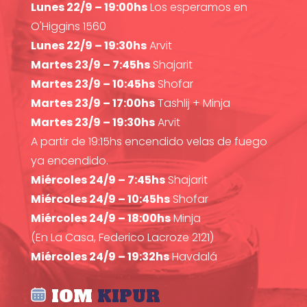
Lunes 22/9 – 19:00hs
Los esperamos en
O'Higgins 1560
Lunes 22/9 – 19:30hs
Arvit
Martes 23/9 – 7:45hs
Shajarit
Martes 23/9 – 10:45hs
Shofar
Martes 23/9 – 17:00hs
Tashlij + Minja
Martes 23/9 – 19:30hs
Arvit
A partir de 19:15hs encendido velas de fuego
ya encendido.
Miércoles 24/9 – 7:45hs
Shajarit
Miércoles 24/9 – 10:45hs
Shofar
Miércoles 24/9 – 18:00hs
Minja
(En La Casa, Federico Lacroze 2121)
Miércoles 24/9 – 19:32hs
Havdalá
IOM
KIPUR