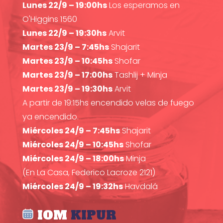
Lunes 22/9 – 19:00hs
Los esperamos en
O'Higgins 1560
Lunes 22/9 – 19:30hs
Arvit
Martes 23/9 – 7:45hs
Shajarit
Martes 23/9 – 10:45hs
Shofar
Martes 23/9 – 17:00hs
Tashlij + Minja
Martes 23/9 – 19:30hs
Arvit
A partir de 19:15hs encendido velas de fuego
ya encendido.
Miércoles 24/9 – 7:45hs
Shajarit
Miércoles 24/9 – 10:45hs
Shofar
Miércoles 24/9 – 18:00hs
Minja
(En La Casa, Federico Lacroze 2121)
Miércoles 24/9 – 19:32hs
Havdalá
IOM
KIPUR