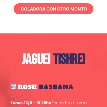
JAGUEI
TISHREI
ROSH
HASHANA
Lunes 22/9 – 18:25hs
Encendido de velas