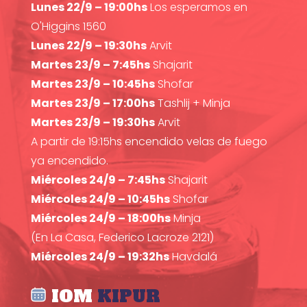
Lunes 22/9 – 19:00hs
Los esperamos en
O'Higgins 1560
Lunes 22/9 – 19:30hs
Arvit
Martes 23/9 – 7:45hs
Shajarit
Martes 23/9 – 10:45hs
Shofar
Martes 23/9 – 17:00hs
Tashlij + Minja
Martes 23/9 – 19:30hs
Arvit
A partir de 19:15hs encendido velas de fuego
ya encendido.
Miércoles 24/9 – 7:45hs
Shajarit
Miércoles 24/9 – 10:45hs
Shofar
Miércoles 24/9 – 18:00hs
Minja
(En La Casa, Federico Lacroze 2121)
Miércoles 24/9 – 19:32hs
Havdalá
IOM
KIPUR