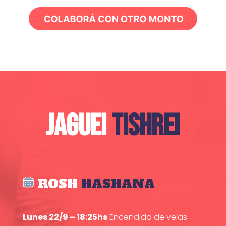
JAGUEI
TISHREI
ROSH
HASHANA
Lunes 22/9 – 18:25hs
Encendido de velas