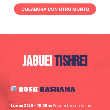
JAGUEI
TISHREI
ROSH
HASHANA
Lunes 22/9 – 18:25hs
Encendido de velas