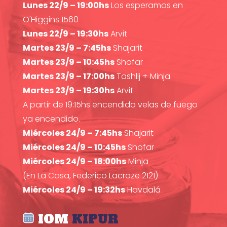
Lunes 22/9 – 19:00hs
Los esperamos en
O'Higgins 1560
Lunes 22/9 – 19:30hs
Arvit
Martes 23/9 – 7:45hs
Shajarit
Martes 23/9 – 10:45hs
Shofar
Martes 23/9 – 17:00hs
Tashlij + Minja
Martes 23/9 – 19:30hs
Arvit
A partir de 19:15hs encendido velas de fuego
ya encendido.
Miércoles 24/9 – 7:45hs
Shajarit
Miércoles 24/9 – 10:45hs
Shofar
Miércoles 24/9 – 18:00hs
Minja
(En La Casa, Federico Lacroze 2121)
Miércoles 24/9 – 19:32hs
Havdalá
IOM
KIPUR