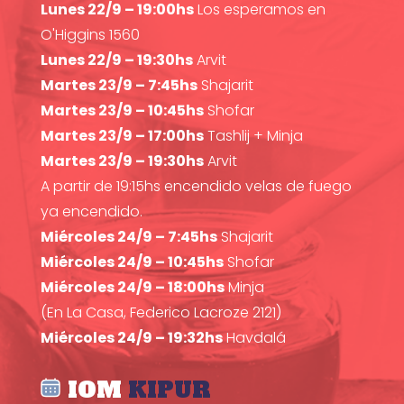
Lunes 22/9 – 19:00hs
Los esperamos en
O'Higgins 1560
Lunes 22/9 – 19:30hs
Arvit
Martes 23/9 – 7:45hs
Shajarit
Martes 23/9 – 10:45hs
Shofar
Martes 23/9 – 17:00hs
Tashlij + Minja
Martes 23/9 – 19:30hs
Arvit
A partir de 19:15hs encendido velas de fuego
ya encendido.
Miércoles 24/9 – 7:45hs
Shajarit
Miércoles 24/9 – 10:45hs
Shofar
Miércoles 24/9 – 18:00hs
Minja
(En La Casa, Federico Lacroze 2121)
Miércoles 24/9 – 19:32hs
Havdalá
IOM
KIPUR