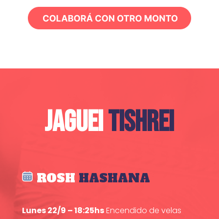
JAGUEI
TISHREI
ROSH
HASHANA
Lunes 22/9 – 18:25hs
Encendido de velas