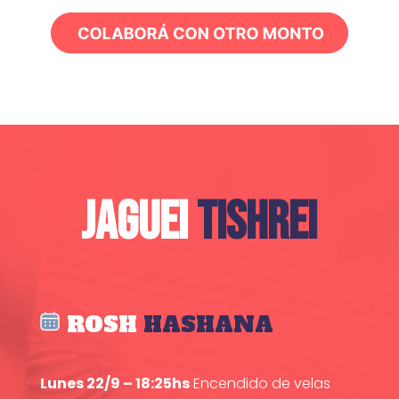
JAGUEI
TISHREI
ROSH
HASHANA
Lunes 22/9 – 18:25hs
Encendido de velas