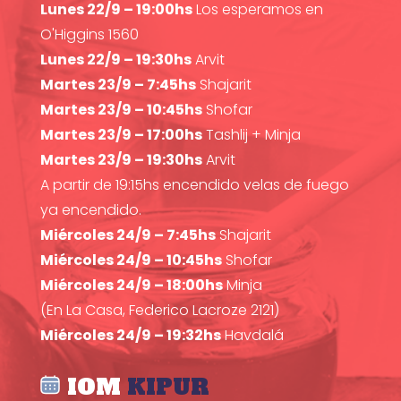
Lunes 22/9 – 19:00hs
Los esperamos en
O'Higgins 1560
Lunes 22/9 – 19:30hs
Arvit
Martes 23/9 – 7:45hs
Shajarit
Martes 23/9 – 10:45hs
Shofar
Martes 23/9 – 17:00hs
Tashlij + Minja
Martes 23/9 – 19:30hs
Arvit
A partir de 19:15hs encendido velas de fuego
ya encendido.
Miércoles 24/9 – 7:45hs
Shajarit
Miércoles 24/9 – 10:45hs
Shofar
Miércoles 24/9 – 18:00hs
Minja
(En La Casa, Federico Lacroze 2121)
Miércoles 24/9 – 19:32hs
Havdalá
IOM
KIPUR