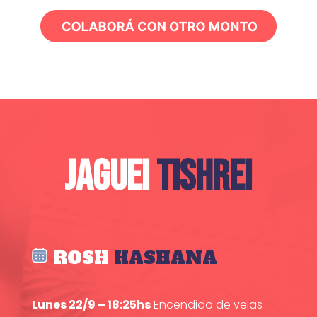
JAGUEI
TISHREI
ROSH
HASHANA
Lunes 22/9 – 18:25hs
Encendido de velas