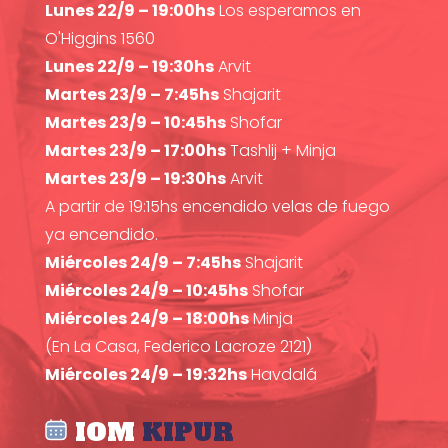
Lunes 22/9 – 19:00hs
Los esperamos en
O'Higgins 1560
Lunes 22/9 – 19:30hs
Arvit
Martes 23/9 – 7:45hs
Shajarit
Martes 23/9 – 10:45hs
Shofar
Martes 23/9 – 17:00hs
Tashlij + Minja
Martes 23/9 – 19:30hs
Arvit
A partir de 19:15hs encendido velas de fuego
ya encendido.
Miércoles 24/9 – 7:45hs
Shajarit
Miércoles 24/9 – 10:45hs
Shofar
Miércoles 24/9 – 18:00hs
Minja
(En La Casa, Federico Lacroze 2121)
Miércoles 24/9 – 19:32hs
Havdalá
IOM
KIPUR