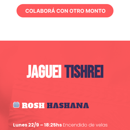
JAGUEI
TISHREI
ROSH
HASHANA
Lunes 22/9 – 18:25hs
Encendido de velas