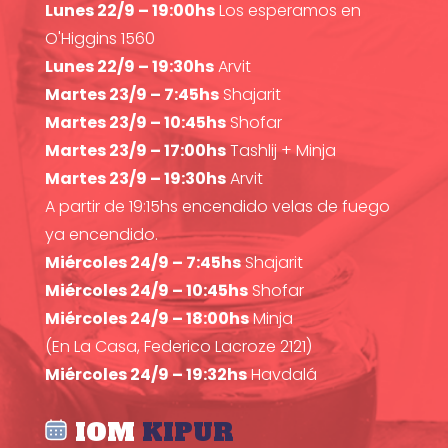
Lunes 22/9 – 19:00hs
Los esperamos en
O'Higgins 1560
Lunes 22/9 – 19:30hs
Arvit
Martes 23/9 – 7:45hs
Shajarit
Martes 23/9 – 10:45hs
Shofar
Martes 23/9 – 17:00hs
Tashlij + Minja
Martes 23/9 – 19:30hs
Arvit
A partir de 19:15hs encendido velas de fuego
ya encendido.
Miércoles 24/9 – 7:45hs
Shajarit
Miércoles 24/9 – 10:45hs
Shofar
Miércoles 24/9 – 18:00hs
Minja
(En La Casa, Federico Lacroze 2121)
Miércoles 24/9 – 19:32hs
Havdalá
IOM
KIPUR