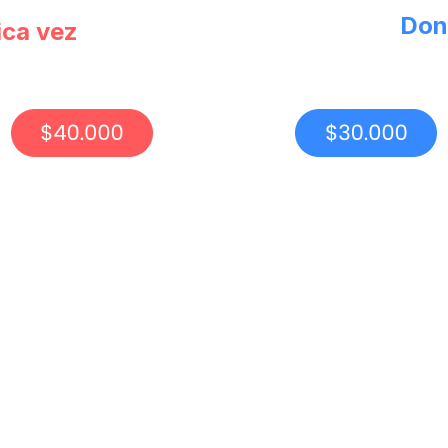
Don
ica vez