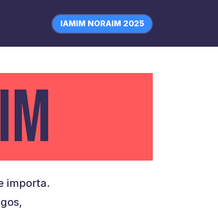
IAMIM NORAIM 2025
IM
 importa.
igos,