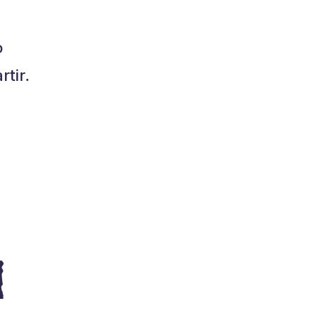
o
tir.