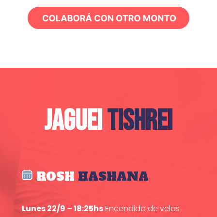
JAGUEI
TISHREI
ROSH
HASHANA
Lunes 22/9 – 18:25hs
Encendido de velas