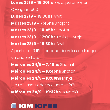
Lunes 22/9 – 19:00hs
Los esperamos en
O'Higgins 1560
Lunes 22/9 – 19:30hs
Arvit
Martes 23/9 – 7:45hs
Shajarit
Martes 23/9 – 10:45hs
Shofar
Martes 23/9 – 17:00hs
Tashlij + Minja
Martes 23/9 – 19:30hs
Arvit
A partir de 19:15hs encendido velas de fuego
ya encendido.
Miércoles 24/9 – 7:45hs
Shajarit
Miércoles 24/9 – 10:45hs
Shofar
Miércoles 24/9 – 18:00hs
Minja
(En La Casa, Federico Lacroze 2121)
Miércoles 24/9 – 19:32hs
Havdalá
IOM
KIPUR