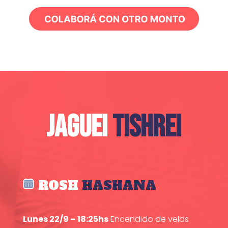
JAGUEI
TISHREI
ROSH
HASHANA
Lunes 22/9 – 18:25hs
Encendido de velas