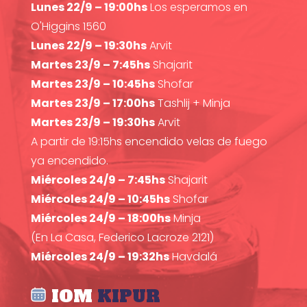
Lunes 22/9 – 19:00hs
Los esperamos en
O'Higgins 1560
Lunes 22/9 – 19:30hs
Arvit
Martes 23/9 – 7:45hs
Shajarit
Martes 23/9 – 10:45hs
Shofar
Martes 23/9 – 17:00hs
Tashlij + Minja
Martes 23/9 – 19:30hs
Arvit
A partir de 19:15hs encendido velas de fuego
ya encendido.
Miércoles 24/9 – 7:45hs
Shajarit
Miércoles 24/9 – 10:45hs
Shofar
Miércoles 24/9 – 18:00hs
Minja
(En La Casa, Federico Lacroze 2121)
Miércoles 24/9 – 19:32hs
Havdalá
IOM
KIPUR