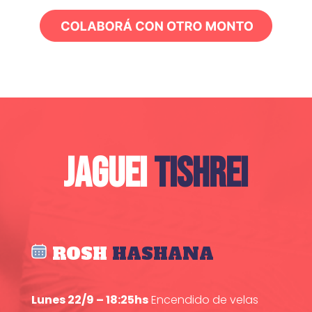
JAGUEI
TISHREI
ROSH
HASHANA
Lunes 22/9 – 18:25hs
Encendido de velas