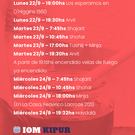
Lunes 22/9 – 19:00hs
Los esperamos en
O'Higgins 1560
Lunes 22/9 – 19:30hs
Arvit
Martes 23/9 – 7:45hs
Shajarit
Martes 23/9 – 10:45hs
Shofar
Martes 23/9 – 17:00hs
Tashlij + Minja
Martes 23/9 – 19:30hs
Arvit
A partir de 19:15hs encendido velas de fuego
ya encendido.
Miércoles 24/9 – 7:45hs
Shajarit
Miércoles 24/9 – 10:45hs
Shofar
Miércoles 24/9 – 18:00hs
Minja
(En La Casa, Federico Lacroze 2121)
Miércoles 24/9 – 19:32hs
Havdalá
IOM
KIPUR