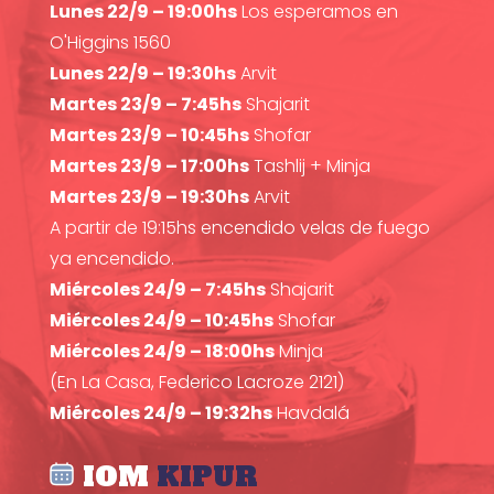
Lunes 22/9 – 19:00hs
Los esperamos en
O'Higgins 1560
Lunes 22/9 – 19:30hs
Arvit
Martes 23/9 – 7:45hs
Shajarit
Martes 23/9 – 10:45hs
Shofar
Martes 23/9 – 17:00hs
Tashlij + Minja
Martes 23/9 – 19:30hs
Arvit
A partir de 19:15hs encendido velas de fuego
ya encendido.
Miércoles 24/9 – 7:45hs
Shajarit
Miércoles 24/9 – 10:45hs
Shofar
Miércoles 24/9 – 18:00hs
Minja
(En La Casa, Federico Lacroze 2121)
Miércoles 24/9 – 19:32hs
Havdalá
IOM
KIPUR