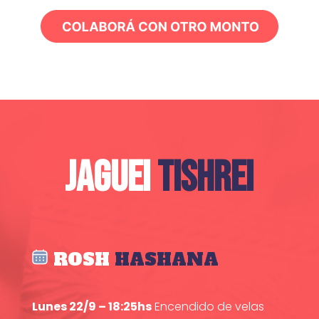
JAGUEI
TISHREI
ROSH
HASHANA
Lunes 22/9 – 18:25hs
Encendido de velas