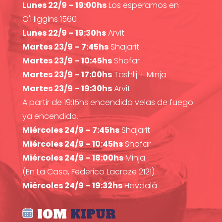
Lunes 22/9 – 19:00hs
Los esperamos en
O'Higgins 1560
Lunes 22/9 – 19:30hs
Arvit
Martes 23/9 – 7:45hs
Shajarit
Martes 23/9 – 10:45hs
Shofar
Martes 23/9 – 17:00hs
Tashlij + Minja
Martes 23/9 – 19:30hs
Arvit
A partir de 19:15hs encendido velas de fuego
ya encendido.
Miércoles 24/9 – 7:45hs
Shajarit
Miércoles 24/9 – 10:45hs
Shofar
Miércoles 24/9 – 18:00hs
Minja
(En La Casa, Federico Lacroze 2121)
Miércoles 24/9 – 19:32hs
Havdalá
IOM
KIPUR