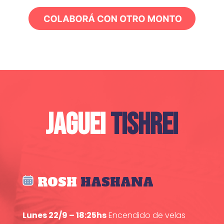
JAGUEI
TISHREI
ROSH
HASHANA
Lunes 22/9 – 18:25hs
Encendido de velas