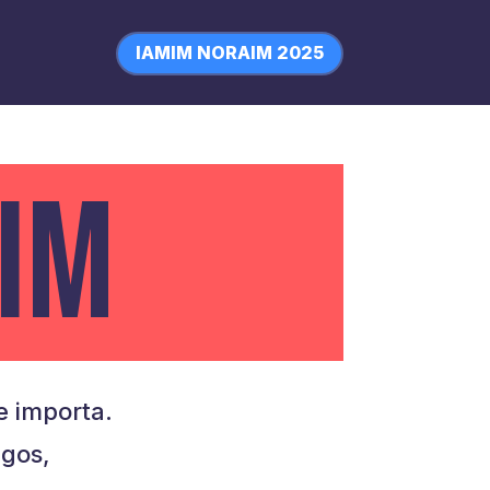
IAMIM NORAIM 2025
IM
 importa.
igos,