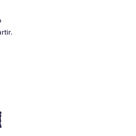
o
tir.