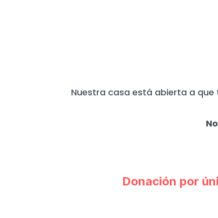
HOY MÁS QUE N
Nuestra casa está abierta a que 
No
Donación por ún