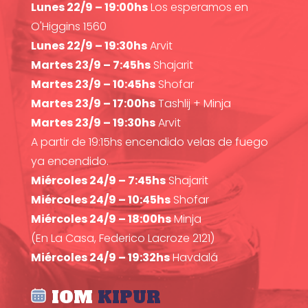
Lunes 22/9 – 19:00hs
Los esperamos en
O'Higgins 1560
Lunes 22/9 – 19:30hs
Arvit
Martes 23/9 – 7:45hs
Shajarit
Martes 23/9 – 10:45hs
Shofar
Martes 23/9 – 17:00hs
Tashlij + Minja
Martes 23/9 – 19:30hs
Arvit
A partir de 19:15hs encendido velas de fuego
ya encendido.
Miércoles 24/9 – 7:45hs
Shajarit
Miércoles 24/9 – 10:45hs
Shofar
Miércoles 24/9 – 18:00hs
Minja
(En La Casa, Federico Lacroze 2121)
Miércoles 24/9 – 19:32hs
Havdalá
IOM
KIPUR