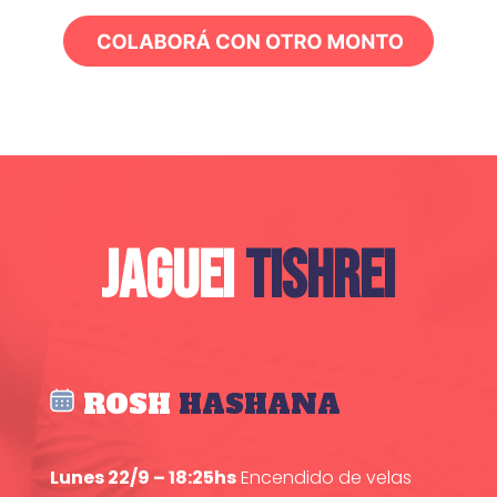
JAGUEI
TISHREI
ROSH
HASHANA
Lunes 22/9 – 18:25hs
Encendido de velas