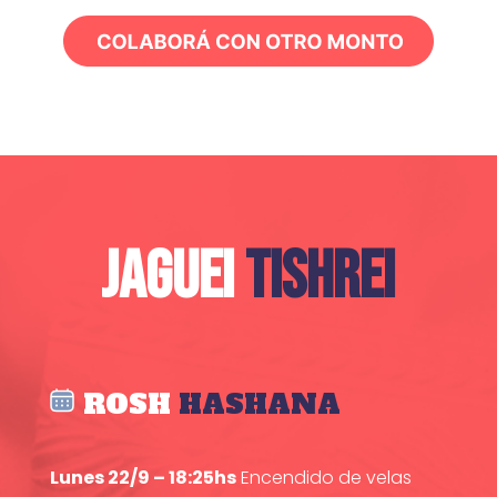
JAGUEI
TISHREI
ROSH
HASHANA
Lunes 22/9 – 18:25hs
Encendido de velas