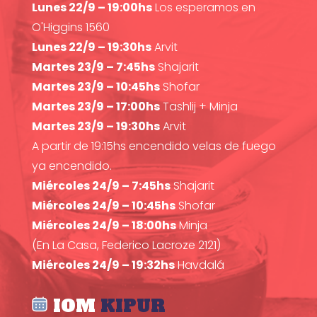
Lunes 22/9 – 19:00hs
Los esperamos en
O'Higgins 1560
Lunes 22/9 – 19:30hs
Arvit
Martes 23/9 – 7:45hs
Shajarit
Martes 23/9 – 10:45hs
Shofar
Martes 23/9 – 17:00hs
Tashlij + Minja
Martes 23/9 – 19:30hs
Arvit
A partir de 19:15hs encendido velas de fuego
ya encendido.
Miércoles 24/9 – 7:45hs
Shajarit
Miércoles 24/9 – 10:45hs
Shofar
Miércoles 24/9 – 18:00hs
Minja
(En La Casa, Federico Lacroze 2121)
Miércoles 24/9 – 19:32hs
Havdalá
IOM
KIPUR