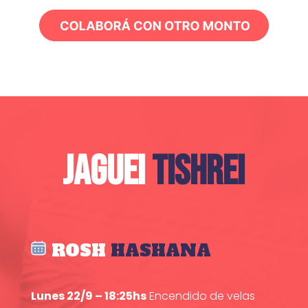
JAGUEI
TISHREI
ROSH
HASHANA
Lunes 22/9 – 18:25hs
Encendido de velas