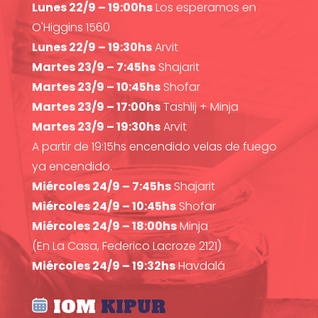
Lunes 22/9 – 19:00hs
Los esperamos en
O'Higgins 1560
Lunes 22/9 – 19:30hs
Arvit
Martes 23/9 – 7:45hs
Shajarit
Martes 23/9 – 10:45hs
Shofar
Martes 23/9 – 17:00hs
Tashlij + Minja
Martes 23/9 – 19:30hs
Arvit
A partir de 19:15hs encendido velas de fuego
ya encendido.
Miércoles 24/9 – 7:45hs
Shajarit
Miércoles 24/9 – 10:45hs
Shofar
Miércoles 24/9 – 18:00hs
Minja
(En La Casa, Federico Lacroze 2121)
Miércoles 24/9 – 19:32hs
Havdalá
IOM
KIPUR