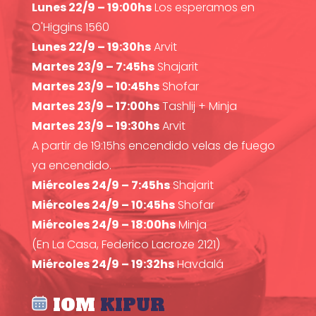
Lunes 22/9 – 19:00hs
Los esperamos en
O'Higgins 1560
Lunes 22/9 – 19:30hs
Arvit
Martes 23/9 – 7:45hs
Shajarit
Martes 23/9 – 10:45hs
Shofar
Martes 23/9 – 17:00hs
Tashlij + Minja
Martes 23/9 – 19:30hs
Arvit
A partir de 19:15hs encendido velas de fuego
ya encendido.
Miércoles 24/9 – 7:45hs
Shajarit
Miércoles 24/9 – 10:45hs
Shofar
Miércoles 24/9 – 18:00hs
Minja
(En La Casa, Federico Lacroze 2121)
Miércoles 24/9 – 19:32hs
Havdalá
IOM
KIPUR