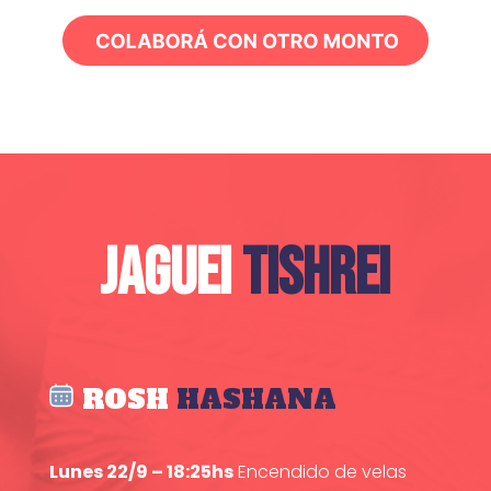
JAGUEI
TISHREI
ROSH
HASHANA
Lunes 22/9 – 18:25hs
Encendido de velas