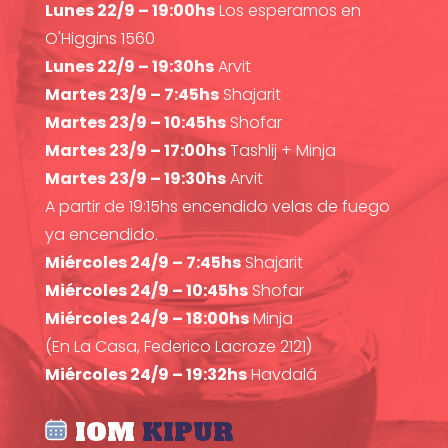
Lunes 22/9 – 19:00hs
Los esperamos en
O'Higgins 1560
Lunes 22/9 – 19:30hs
Arvit
Martes 23/9 – 7:45hs
Shajarit
Martes 23/9 – 10:45hs
Shofar
Martes 23/9 – 17:00hs
Tashlij + Minja
Martes 23/9 – 19:30hs
Arvit
A partir de 19:15hs encendido velas de fuego
ya encendido.
Miércoles 24/9 – 7:45hs
Shajarit
Miércoles 24/9 – 10:45hs
Shofar
Miércoles 24/9 – 18:00hs
Minja
(En La Casa, Federico Lacroze 2121)
Miércoles 24/9 – 19:32hs
Havdalá
IOM
KIPUR