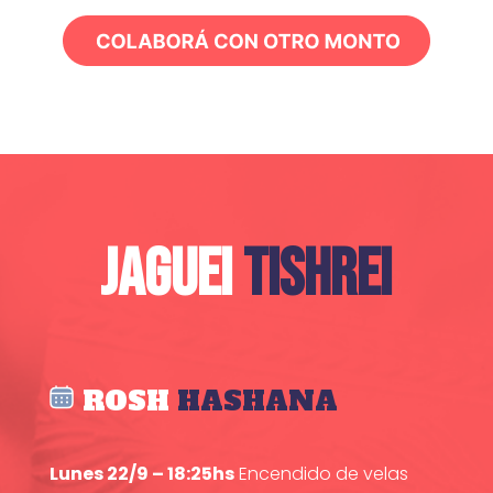
JAGUEI
TISHREI
ROSH
HASHANA
Lunes 22/9 – 18:25hs
Encendido de velas