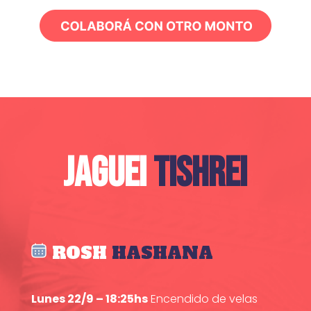
JAGUEI
TISHREI
ROSH
HASHANA
Lunes 22/9 – 18:25hs
Encendido de velas