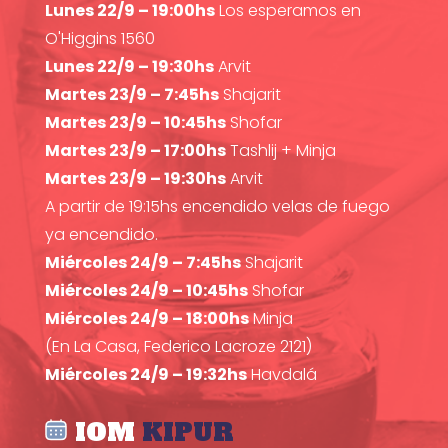
Lunes 22/9 – 19:00hs
Los esperamos en
O'Higgins 1560
Lunes 22/9 – 19:30hs
Arvit
Martes 23/9 – 7:45hs
Shajarit
Martes 23/9 – 10:45hs
Shofar
Martes 23/9 – 17:00hs
Tashlij + Minja
Martes 23/9 – 19:30hs
Arvit
A partir de 19:15hs encendido velas de fuego
ya encendido.
Miércoles 24/9 – 7:45hs
Shajarit
Miércoles 24/9 – 10:45hs
Shofar
Miércoles 24/9 – 18:00hs
Minja
(En La Casa, Federico Lacroze 2121)
Miércoles 24/9 – 19:32hs
Havdalá
IOM
KIPUR