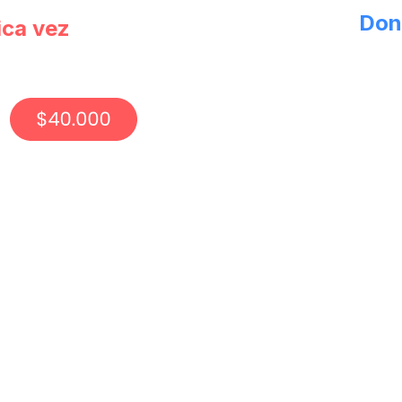
Don
ica vez