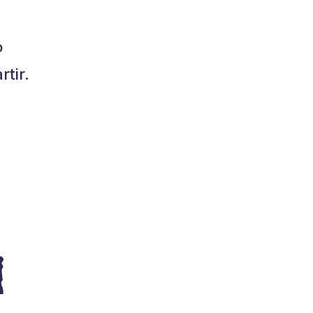
o
tir.