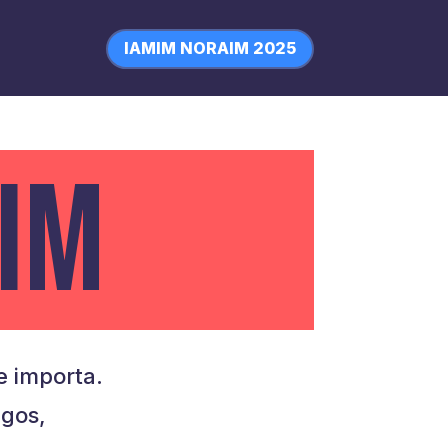
IAMIM NORAIM 2025
IM
 importa.
igos,