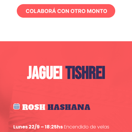
JAGUEI
TISHREI
ROSH
HASHANA
Lunes 22/9 – 18:25hs
Encendido de velas