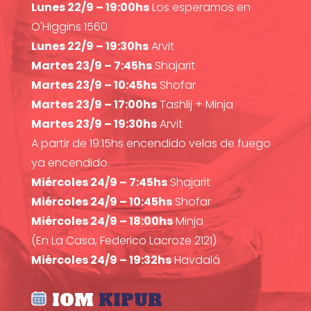
Lunes 22/9 – 19:00hs
Los esperamos en
O'Higgins 1560
Lunes 22/9 – 19:30hs
Arvit
Martes 23/9 – 7:45hs
Shajarit
Martes 23/9 – 10:45hs
Shofar
Martes 23/9 – 17:00hs
Tashlij + Minja
Martes 23/9 – 19:30hs
Arvit
A partir de 19:15hs encendido velas de fuego
ya encendido.
Miércoles 24/9 – 7:45hs
Shajarit
Miércoles 24/9 – 10:45hs
Shofar
Miércoles 24/9 – 18:00hs
Minja
(En La Casa, Federico Lacroze 2121)
Miércoles 24/9 – 19:32hs
Havdalá
IOM
KIPUR